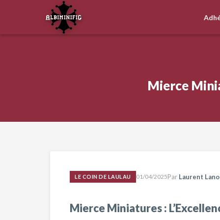
Adhé
Mierce Minia
01/04/2025
Par
Laurent Lano
LE COIN DE LAULAU
Mierce Miniatures : L’Excelle