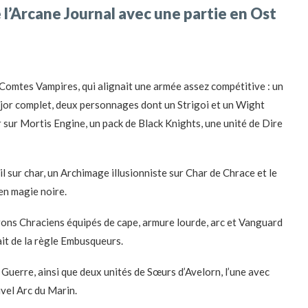
e l’Arcane Journal avec une partie en Ost
r Comtes Vampires, qui alignait une armée assez compétitive : un
jor complet, deux personnages dont un Strigoi et un Wight
ur Mortis Engine, un pack de Black Knights, une unité de Dire
il sur char, un Archimage illusionniste sur Char de Chrace et le
en magie noire.
erons Chraciens équipés de cape, armure lourde, arc et Vanguard
iait de la règle Embusqueurs.
e Guerre, ainsi que deux unités de Sœurs d’Avelorn, l’une avec
uvel Arc du Marin.